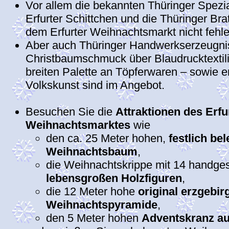
Vor allem die bekannten Thüringer Spezia
Erfurter Schittchen und die Thüringer Bra
dem Erfurter Weihnachtsmarkt nicht fehle
Aber auch Thüringer Handwerkserzeugni
Christbaumschmuck über Blaudrucktextilie
breiten Palette an Töpferwaren – sowie e
Volkskunst sind im Angebot.
.
Besuchen Sie die
Attraktionen des Erfu
Weihnachtsmarktes
wie
den ca. 25 Meter hohen,
festlich be
Weihnachtsbaum
,
die Weihnachtskrippe mit 14 handge
lebensgroßen Holzfiguren
,
die 12 Meter hohe
original erzgebir
Weihnachtspyramide
,
den 5 Meter hohen
Adventskranz a